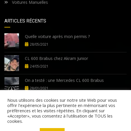
Voitures Manuelles
ARTICLES RÉCENTS
Quelle voiture après mon permis ?
28/05/2021
CL 600 Brabus chez Akram Junior
24/05/2021
On a testé : une Mercedes CL 600 Brabus
28/01/2021
Nous utilisons des cookies sur notre site Web pour vous
offrir l'expérience la plus pertinente en mémorisant vos
préférences et les visites répétées. En cliquant sur
«Accepter», vous consentez à l'utilisation de TOUS les
cookies.
©Copyright 2026
AutomatixMotors.fr
Politique de confidentialité
Termes et conditions