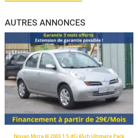
AUTRES ANNONCES
2007
89450
imate Pack
Fiat Panda II 2007 1.1 8v 54ch Dyn