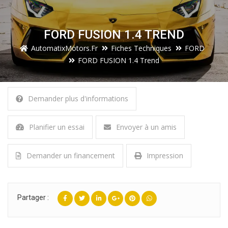
FORD FUSION 1.4 TREND
AutomatixMotors.fr
Fiches Techniques
FORD
FORD FUSION 1.4 Trend
Demander plus d'informations
Planifier un essai
Envoyer à un amis
Demander un financement
Impression
Partager :