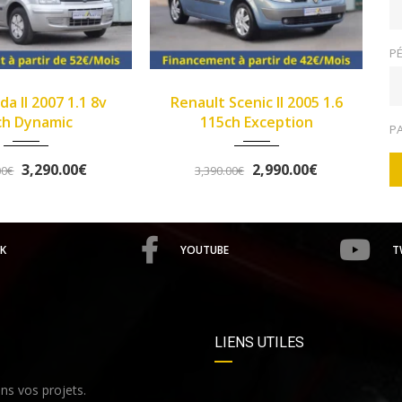
PÉ
2005
Manue...
2013
Manue...
Renault Scenic II 2005 1.6
>Opel Corsa IV 2013 1.2
149933
102345
115ch Exception
Twinport 85ch Graphite
P
2,990.00€
5,490.00€
3,390.00€
5,758.00€
K
YOUTUBE
T
LIENS UTILES
s vos projets.