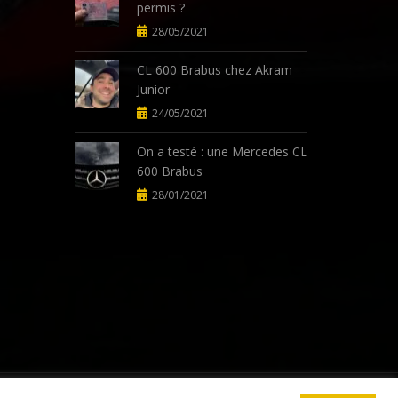
permis ?
28/05/2021
CL 600 Brabus chez Akram
Junior
24/05/2021
On a testé : une Mercedes CL
600 Brabus
28/01/2021