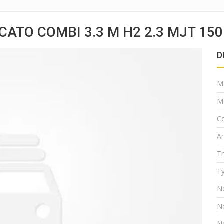
CATO COMBI 3.3 M H2 2.3 MJT 150
D
M
M
Co
A
T
Ty
N
N
N