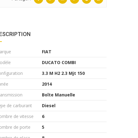
ESCRIPTION
arque
FIAT
odèle
DUCATO COMBI
nfiguration
3.3 M H2 2.3 Mjt 150
nnée
2014
ransmission
Boîte Manuelle
pe de carburant
Diesel
ombre de vitesse
6
ombre de porte
5
ombre de place
8