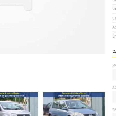
V
Ca
Ac
É
C
M
A
TA