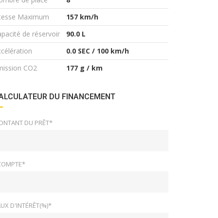
itesse Maximum
157 km/h
pacité de réservoir
90.0 L
célération
0.0 SEC / 100 km/h
mission CO2
177 g / km
ALCULATEUR DU FINANCEMENT
ONTANT DU PRÊT*
COMPTE*
UX D'INTÉRÊT(%)*