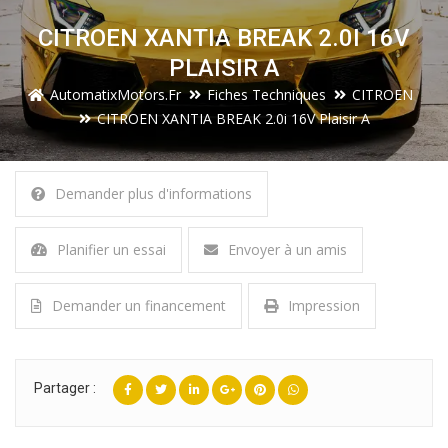
CITROEN XANTIA BREAK 2.0I 16V
PLAISIR A
AutomatixMotors.fr
Fiches Techniques
CITROEN
CITROEN XANTIA BREAK 2.0i 16V Plaisir A
Demander plus d'informations
Planifier un essai
Envoyer à un amis
Demander un financement
Impression
Partager :