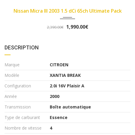
2007
89450
imate Pack
Fiat Panda II 2007 1.1 8v 54ch Dyn
3,290.00€
3,490.00€
DESCRIPTION
Marque
CITROEN
Modèle
XANTIA BREAK
Configuration
2.0i 16V Plaisir A
Année
2000
Transmission
Boîte automatique
Type de carburant
Essence
Nombre de vitesse
4