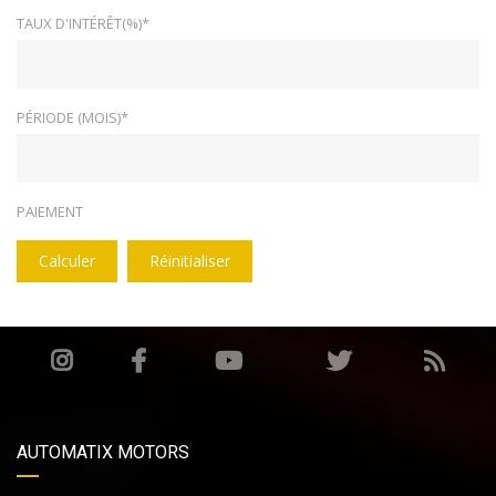
TAUX D'INTÉRÊT(%)*
PÉRIODE (MOIS)*
PAIEMENT
Calculer
Réinitialiser
AUTOMATIX MOTORS