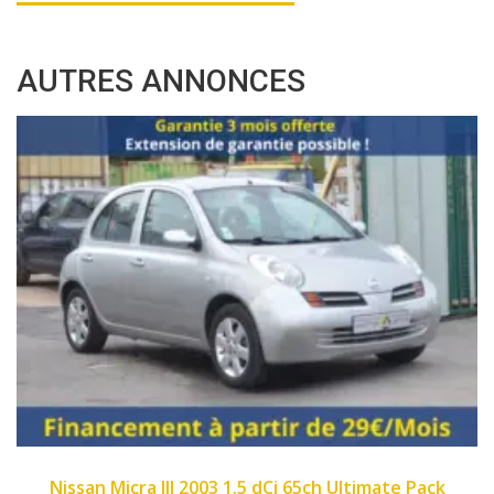
AUTRES ANNONCES
2003
Manue...
214000
ssan Micra III 2003 1.5 dCi 65ch Ultimate Pack