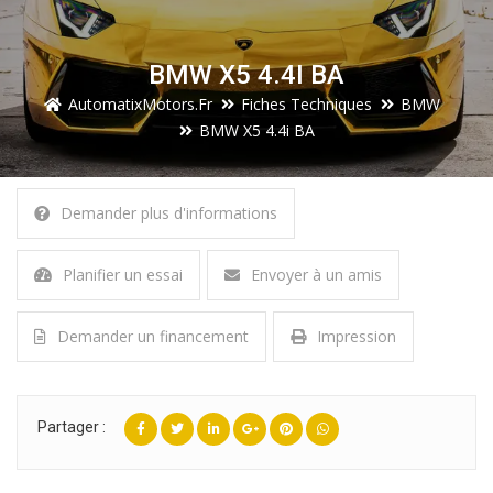
BMW X5 4.4I BA
AutomatixMotors.fr
Fiches Techniques
BMW
BMW X5 4.4i BA
Demander plus d'informations
Planifier un essai
Envoyer à un amis
Demander un financement
Impression
Partager :