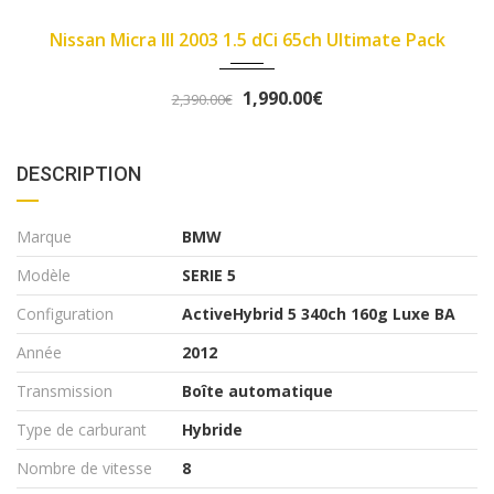
2007
89450
Fiat Panda II 2007 1.1 8v 54ch Dynamic
3,290.00€
3,490.00€
DESCRIPTION
Marque
BMW
Modèle
SERIE 5
Configuration
ActiveHybrid 5 340ch 160g Luxe BA
Année
2012
Transmission
Boîte automatique
Type de carburant
Hybride
Nombre de vitesse
8