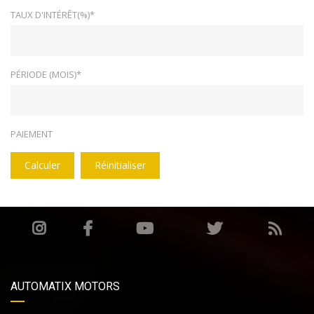
TAUX D'INTÉRÊT(%)*
PÉRIODE (MOIS)*
PAIEMENT
Calculer
Réinitialiser
AUTOMATIX MOTORS