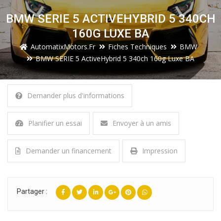
BMW SERIE 5 ACTIVEHYBRID 5 340CH
160G LUXE BA
AutomatixMotors.fr
Fiches Techniques
BMW
BMW SERIE 5 ActiveHybrid 5 340ch 160g Luxe BA
Demander plus d'informations
Planifier un essai
Envoyer à un amis
Demander un financement
Impression
Partager :