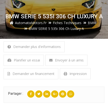
BMW SERIE 5 535I 306 CH LUXURY A
AutomatixMotors.fr
Fiches Techniques
BMW
BMW SERIE 5 535i 306 Ch Luxury A
Demander plus d'informations
Planifier un essai
Envoyer à un amis
Demander un financement
Impression
Partager :