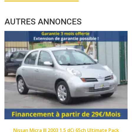
AUTRES ANNONCES
2007
89450
imate Pack
Fiat Panda II 2007 1.1 8v 54ch Dyn