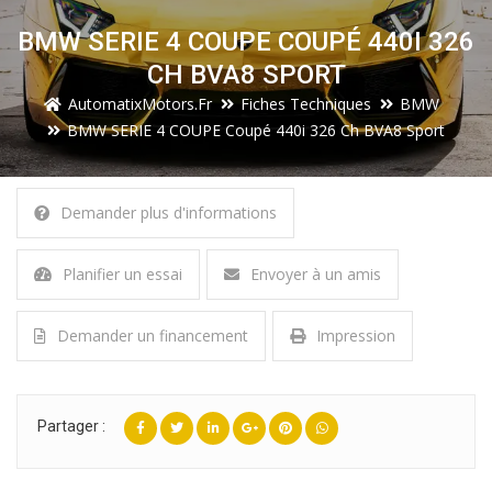
BMW SERIE 4 COUPE COUPÉ 440I 326
CH BVA8 SPORT
AutomatixMotors.fr
Fiches Techniques
BMW
BMW SERIE 4 COUPE Coupé 440i 326 Ch BVA8 Sport
Demander plus d'informations
Planifier un essai
Envoyer à un amis
Demander un financement
Impression
Partager :