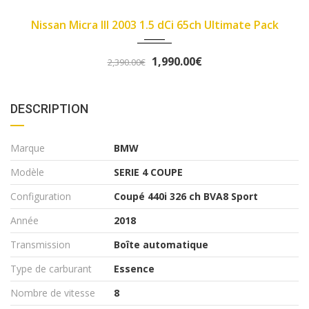
2007
89450
e Pack
Fiat Panda II 2007 1.1 8v 54ch Dynamic
3,290.00€
3,490.00€
DESCRIPTION
Marque
BMW
Modèle
SERIE 4 COUPE
Configuration
Coupé 440i 326 ch BVA8 Sport
Année
2018
Transmission
Boîte automatique
Type de carburant
Essence
Nombre de vitesse
8