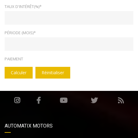
TAUX D'INTÉRÊT(%)*
PÉRIODE (MOIS)*
PAIEMENT
Calculer
Réinitialiser
AUTOMATIX MOTORS