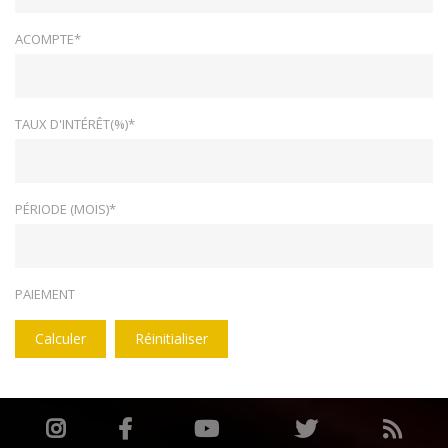
ACOMPTE*
TAUX D'INTÉRÊT(%)*
PÉRIODE (MOIS)*
PAIEMENT
Calculer
Réinitialiser