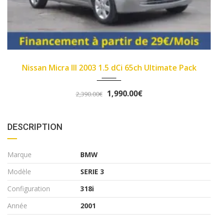
2007
89450
imate Pack
Fiat Panda II 2007 1.1 8v 54ch Dyn
3,290.00€
3,490.00€
DESCRIPTION
Marque
BMW
Modèle
SERIE 3
Configuration
318i
Année
2001