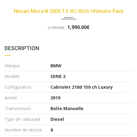
4000
2007
89450
 Ultimate Pack
Fiat Panda II 2007 1.1 8v 54ch
3,290.00€
3,490.00€
DESCRIPTION
Marque
BMW
Modèle
SERIE 2
Configuration
Cabriolet 218d 150 ch Luxury
Année
2019
Transmission
Boîte Manuelle
Type de carburant
Diesel
Nombre de vitesse
6