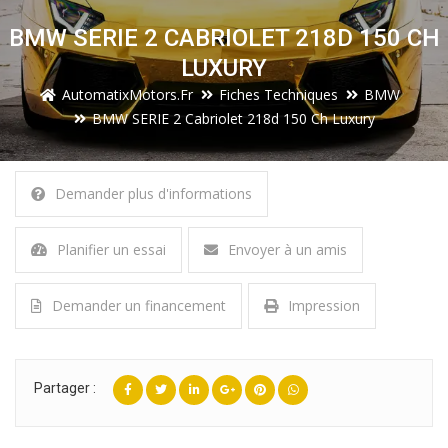
BMW SERIE 2 CABRIOLET 218D 150 CH
LUXURY
AutomatixMotors.fr
Fiches Techniques
BMW
BMW SERIE 2 Cabriolet 218d 150 Ch Luxury
Demander plus d'informations
Planifier un essai
Envoyer à un amis
Demander un financement
Impression
Partager :