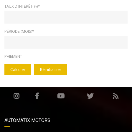
TAUX D'INTÉRÊT(%)*
PÉRIODE (MOIS)*
PAIEMENT
Calculer
Réinitialiser
AUTOMATIX MOTORS