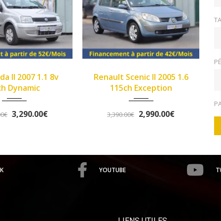
TA
PÉ
2005
Manue...
2013
Manue...
Renault Scenic II 2005 1.6
>Opel Corsa IV 2013 1.2
149933
102345
115ch Exception
Twinport 85ch Graphite
P
2,990.00€
5,490.00€
3,390.00€
5,758.00€
K
YOUTUBE
T
LIENS UTILES