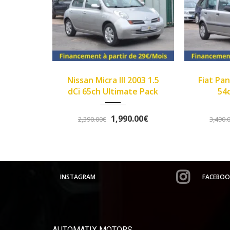
3
Manue...
2007
89450
cra III 2003 1.5
Fiat Panda II 2007 1.1 8v
214000
 Ultimate Pack
54ch Dynamic
1,990.00€
3,290.00€
0€
3,490.00€
INSTAGRAM
FACEBOO
AUTOMATIX MOTORS