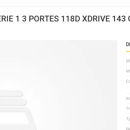
IE 1 3 PORTES 118D XDRIVE 143
D
M
M
Co
A
T
Ty
N