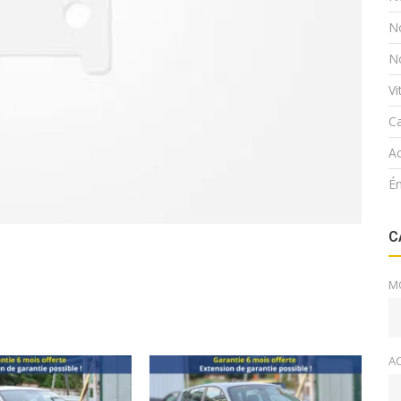
N
N
V
Ca
Ac
É
C
M
A