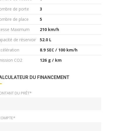
ombre de porte
3
ombre de place
5
itesse Maximum
210 km/h
pacité de réservoir
52.0 L
célération
8.9 SEC / 100 km/h
mission CO2
126 g / km
ALCULATEUR DU FINANCEMENT
ONTANT DU PRÊT*
COMPTE*