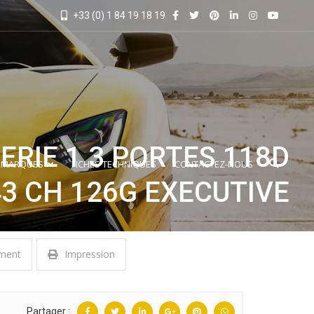
+33 (0) 1 84 19 18 19
ERIE 1 3 PORTES 118D
 MARQUES
FICHES TECHNIQUES
CONTACTEZ-NOUS
43 CH 126G EXECUTIVE
ment
Impression
Partager :