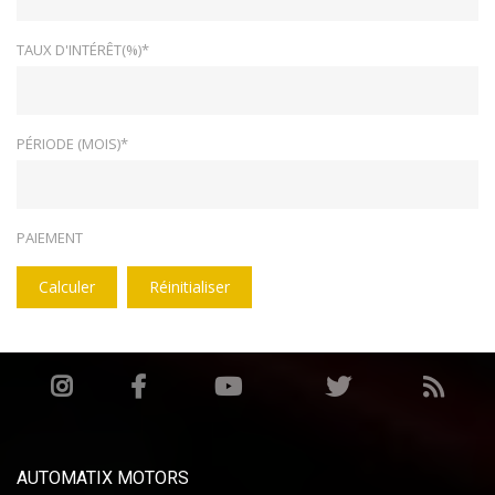
TAUX D'INTÉRÊT(%)*
PÉRIODE (MOIS)*
PAIEMENT
Calculer
Réinitialiser
AUTOMATIX MOTORS