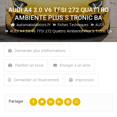
AUDI A4 3.0 V6 TFSI 272 QUATTRO
AMBIENTE PLUS S TRONIC BA
AutomatixMotors.fr
Fiches Techniques
AUDI
AUDI A4 3.0 V6 TFSI 272 Quattro Ambiente Plus S Tronic BA
Demander plus d'informations
Planifier un essai
Envoyer à un amis
Demander un financement
Impression
Partager :