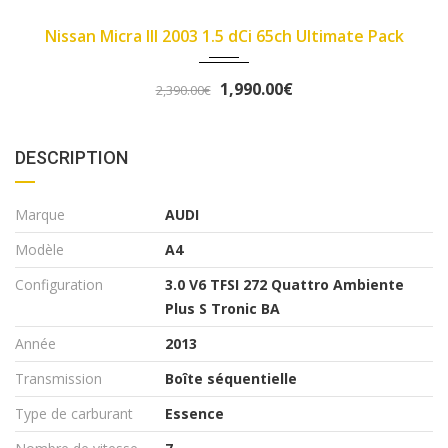
4000
2007
89450
 Ultimate Pack
Fiat Panda II 2007 1.1 8v 54ch
3,290.00€
3,490.00€
DESCRIPTION
Marque
AUDI
Modèle
A4
Configuration
3.0 V6 TFSI 272 Quattro Ambiente
Plus S Tronic BA
Année
2013
Transmission
Boîte séquentielle
Type de carburant
Essence