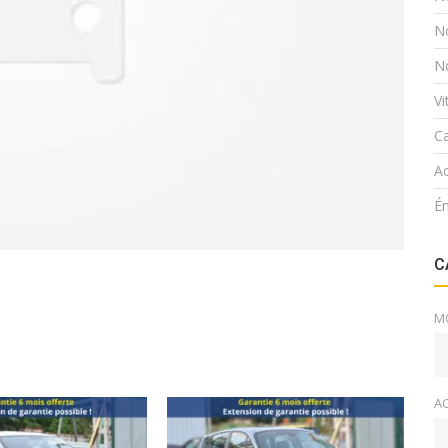
N
N
V
Ca
Ac
É
C
M
A