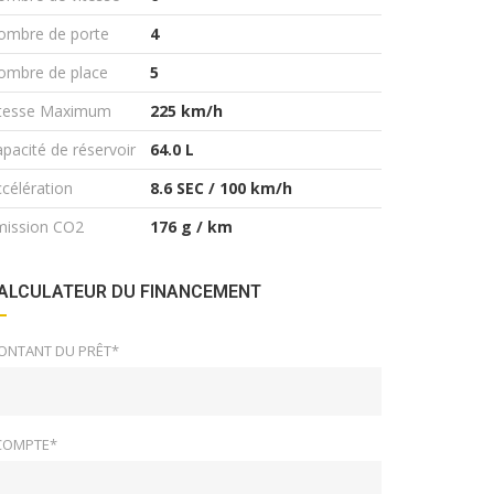
ombre de porte
4
ombre de place
5
itesse Maximum
225 km/h
pacité de réservoir
64.0 L
célération
8.6 SEC / 100 km/h
mission CO2
176 g / km
ALCULATEUR DU FINANCEMENT
ONTANT DU PRÊT*
COMPTE*