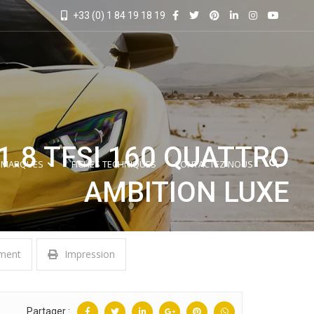
+33 (0) 1 84 19 18 19
 1.8 TFSI 160 QUATTRO
 MARQUES
FICHES TECHNIQUES
CONTACTEZ-NOUS
AMBITION LUXE
ment
Impression
Partager :