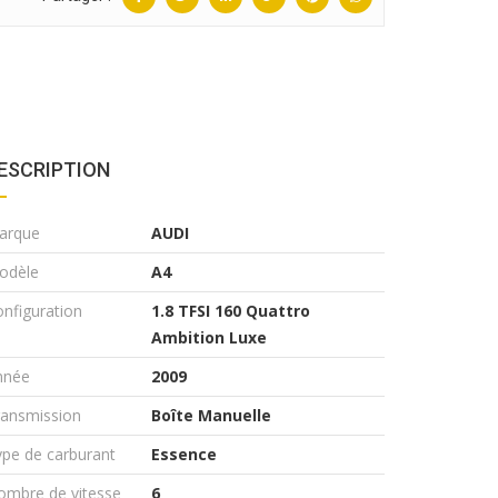
ESCRIPTION
arque
AUDI
odèle
A4
nfiguration
1.8 TFSI 160 Quattro
Ambition Luxe
nnée
2009
ransmission
Boîte Manuelle
pe de carburant
Essence
ombre de vitesse
6