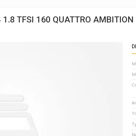
 1.8 TFSI 160 QUATTRO AMBITION
D
M
M
Co
A
T
Ty
N