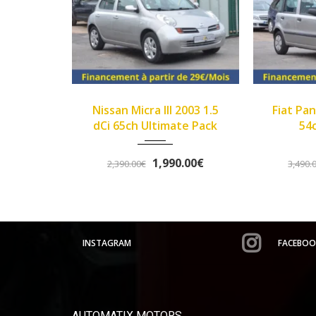
Manue...
2007
89450
III 2003 1.5
Fiat Panda II 2007 1.1 8v
Renau
4000
timate Pack
54ch Dynamic
,990.00€
3,290.00€
3,490.00€
3
INSTAGRAM
FACEBOO
AUTOMATIX MOTORS