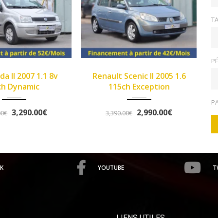
TA
PÉ
2005
Manue...
2013
Manue...
lt Scenic II 2005 1.6
>Opel Corsa IV 2013 1.2
149933
102345
115ch Exception
Twinport 85ch Graphite
P
2,990.00€
5,490.00€
,390.00€
5,758.00€
K
YOUTUBE
T
LIENS UTILES