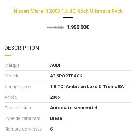
2007
89450
imate Pack
Fiat Panda II 2007 1.1 8v 54ch Dyn
3,290.00€
3,490.00€
DESCRIPTION
Marque
AUDI
Modèle
A3 SPORTBACK
Configuration
1.9 TDI Ambition Luxe S-Tronic BA
Année
2006
Transmission
Automate sequentiel
Type de carburant
Diesel
Nombre de vitesse
6