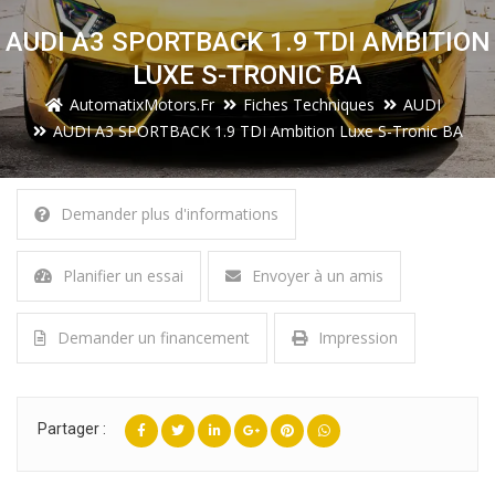
AUDI A3 SPORTBACK 1.9 TDI AMBITION
LUXE S-TRONIC BA
AutomatixMotors.fr
Fiches Techniques
AUDI
AUDI A3 SPORTBACK 1.9 TDI Ambition Luxe S-Tronic BA
Demander plus d'informations
Planifier un essai
Envoyer à un amis
Demander un financement
Impression
Partager :