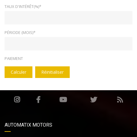
TAUX D'INTÉRÊT(%)*
PÉRIODE (MOIS)*
PAIEMENT
Calculer
Réinitialiser
AUTOMATIX MOTORS