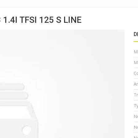
1.4I TFSI 125 S LINE
D
M
M
Co
A
T
Ty
N
N
N