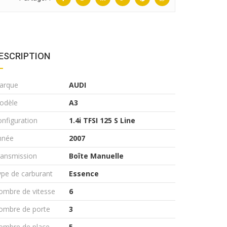
ESCRIPTION
arque
AUDI
odèle
A3
nfiguration
1.4i TFSI 125 S Line
nnée
2007
ransmission
Boîte Manuelle
pe de carburant
Essence
ombre de vitesse
6
ombre de porte
3
ombre de place
5