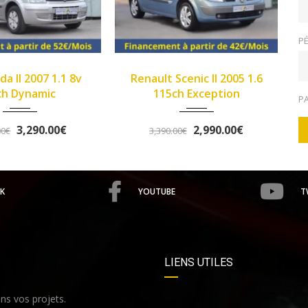
PÉ
2005
Manue...
2013
Manue...
Renault Scenic II 2005 1.6
>Opel Corsa IV 2013 1.2
149933
102345
115ch Exception
Twinport 85ch Graphite
P
2,990.00€
5,490.00€
3,390.00€
5,758.00€
K
YOUTUBE
T
LIENS UTILES
s vos projets.