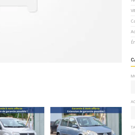
V
Ca
Ac
É
C
M
A
TA