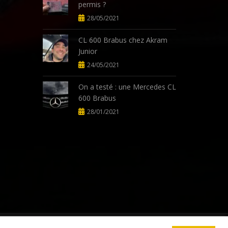
permis ?
28/05/2021
CL 600 Brabus chez Akram
Junior
24/05/2021
On a testé : une Mercedes CL
600 Brabus
28/01/2021