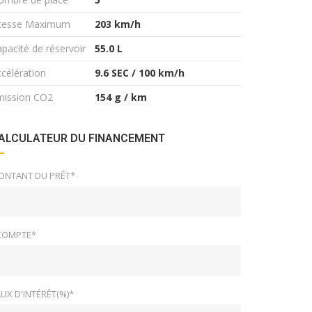
itesse Maximum
203 km/h
pacité de réservoir
55.0 L
célération
9.6 SEC / 100 km/h
mission CO2
154 g / km
ALCULATEUR DU FINANCEMENT
ONTANT DU PRÊT*
COMPTE*
UX D'INTÉRÊT(%)*