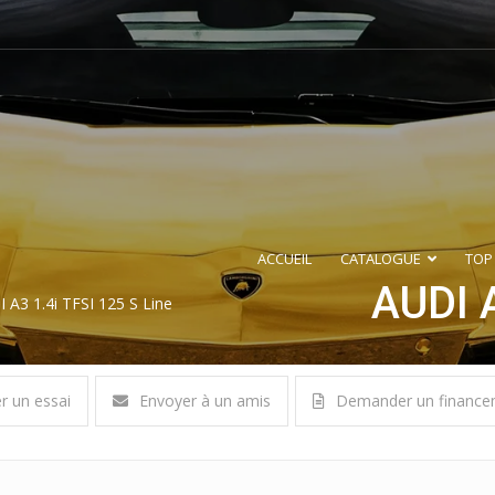
ACCUEIL
CATALOGUE
TOP
AUDI 
 A3 1.4i TFSI 125 S Line
er un essai
Envoyer à un amis
Demander un finance